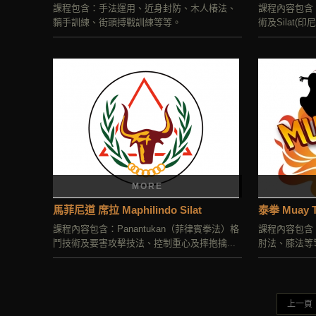
課程包含：手法運用、近身封防、木人椿法、
課程內容包含
黐手訓練、街頭搏戰訓練等等。
術及Silat
MORE
馬菲尼道 席拉 Maphilindo Silat
泰拳 Muay T
課程內容包含：Panantukan（菲律賓拳法）格
課程內容包含
鬥技術及要害攻擊技法、控制重心及摔抱擒...
肘法、膝法等
上一頁