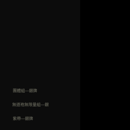
會 團體組—銀牌
賽 無道袍無限量組—銀
賽 紫帶—銀牌