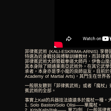
菲律賓武術 (KALI-ESKRIMA-ARN
特選為近身戰技與搏擊訓練教材，而菲律賓
菲律賓武術大師暨截拳道大師丹．伊魯山度(Da
其本身除了精通東南亞武術外，在其它武學
承者，本身亦是李小龍的良師益友，目前於美國
Academy of Martial Arts)，其門
一般朋友聽到「菲律賓武術」或者「魔杖」
賓武術的全部。
事實上Kali的兵器技法遠遠多於魔杖一種
1. Solo Baston/Solo Olisi——單魔杖。
2. Kris/Kalis/Itak—— 單刀/劍 