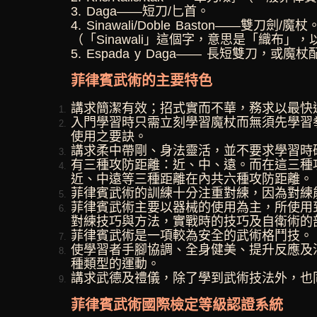
3. Daga——短刀/匕首。
4. Sinawali/Doble Baston——雙刀劍/魔杖
（「Sinawali」這個字，意思是「織布
5. Espada y Daga—— 長短雙刀
菲律賓武術的主要特色
講求簡潔有效；招式實而不華，務求以最快
入門學習時只需立刻學習魔杖而無須先學習
使用之要訣。
講求柔中帶剛、身法靈活，並不要求學習時
有三種攻防距離：近、中、遠。而在這三種
近、中遠等三種距離在內共六種攻防距離。
菲律賓武術的訓練十分注重對練，因為對練
菲律賓武術主要以器械的使用為主，所使用
對練技巧與方法，實戰時的技巧及自衛術的
菲律賓武術是一項較為安全的武術格鬥技。
使學習者手腳協調、全身健美、提升反應及
種類型的運動。
講求武德及禮儀，除了學到武術技法外，也
菲律賓武術國際檢定等級認證系統