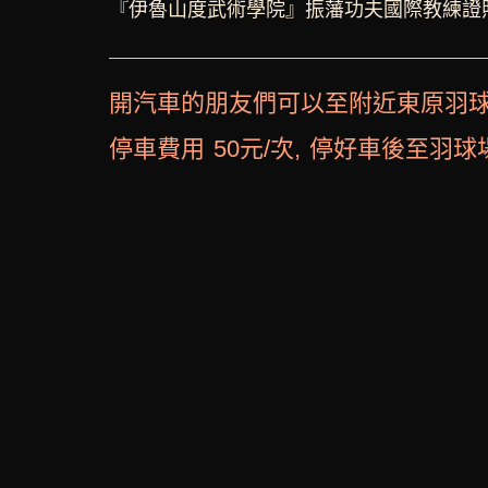
『伊魯山度武術學院』振藩功夫國際教練證
開汽車的朋友們可以至附近東原羽球
停車費用 50元/次, 停好車後至羽