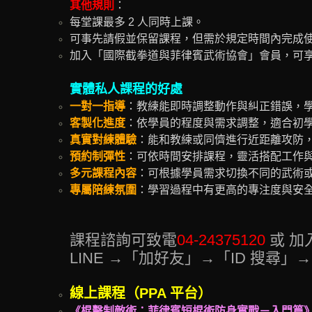
其他規則
：
每堂課最多 2 人同時上課。
可事先請假並保留課程，但需於規定時間內完成
加入「國際截拳道與菲律賓武術協會」會員，可
實體私人課程的好處
一對一指導
：教練能即時調整動作與糾正錯誤，
客製化進度
：依學員的程度與需求調整，適合初
真實對練體驗
：能和教練或同儕進行近距離攻防
預約制彈性
：可依時間安排課程，靈活搭配工作
多元課程內容
：可根據學員需求切換不同的武術
專屬陪練氛圍
：學習過程中有更高的專注度與安
課程諮詢可致電
04-24375120
或 加
LINE →「加好友」→「ID 搜尋」
線上課程（PPA 平台）
《棍擊制敵術：菲律賓短棍術防身實戰－入門篇