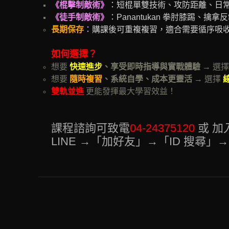
《棍擊制敵術》
：短棍單雙技術、攻防距離、日
《徒手制敵術》
：Panantukan 拳肘膝踢、擒
長期保存
：購課後可重複複習，適合需要循序吸
如何選擇？
想要
快速進步
、享受即時指導與實戰體驗
→ 選擇
想要
隨時複習
、系統自學、成本更靈活
→ 選擇
雙軌並進
更能發揮最大學習效益！
課程諮詢可致電
04-24375120
或 加
LINE →「加好友」→「ID 搜尋」