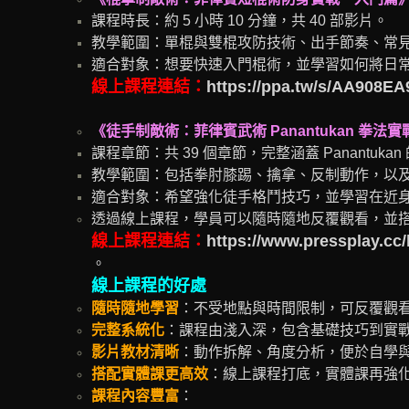
課程時長：約 5 小時 10 分鐘，共 40 部影片。
教學範圍：單棍與雙棍攻防技術、出手節奏、常
適合對象：想要快速入門棍術，並學習如何將日
線上課程連結：
https://ppa.tw/s/AA908EA
《徒手制敵術：菲律賓武術 Panantukan 拳法
課程章節：共 39 個章節，完整涵蓋 Panantuk
教學範圍：包括拳肘膝踢、擒拿、反制動作，以
適合對象：希望強化徒手格鬥技巧，並學習在近
透過線上課程，學員可以隨時隨地反覆觀看，並
線上課程連
結
：
https://www.pressplay.cc/
。
線上課程的好處
隨時隨地學習
：不受地點與時間限制，可反覆觀
完整系統化
：課程由淺入深，包含基礎技巧到實
影片教材清晰
：動作拆解、角度分析，便於自學
搭配實體課更高效
：線上課程打底，實體課再強
課程內容豐富
：