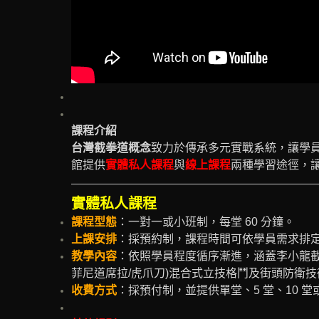
課程介紹
台灣截拳道概念
致力於傳承多元實戰系統，讓學
館提供
實體私人課程
與
線上課程
兩種學習途徑，
實體私人課程
課程型態
：一對一或小班制，每堂 60 分鐘。
上課安排
：採預約制，課程時間可依學員需求排
教學內容
：依照學員程度循序漸進，涵蓋李小龍截拳
菲尼道席拉/虎爪刀)混合式立技格鬥及街頭防衛
收費方式
：採預付制，並提供單堂、5 堂、10 堂