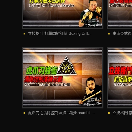
立技格鬥 打擊閃避訓練 Boxing Drill...
東南亞武術之
虎爪刀之清除控制演練示範/Karambit ...
立技格門 前後