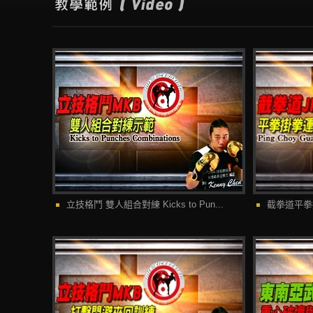
立技格鬥 雙人組合對練 Kicks to Pun...
截拳道平拳掛拳