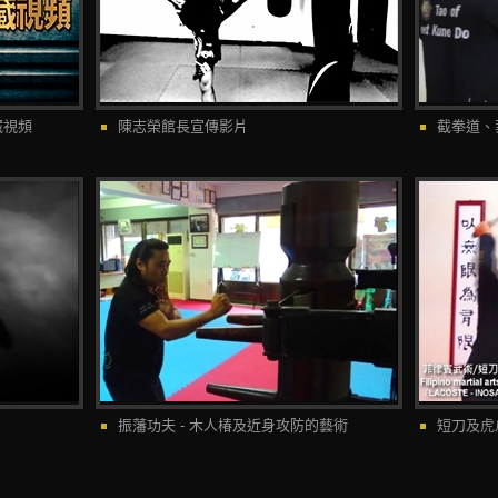
藏視頻
陳志榮館長宣傳影片
截拳道、菲
振藩功夫 - 木人椿及近身攻防的藝術
短刀及虎