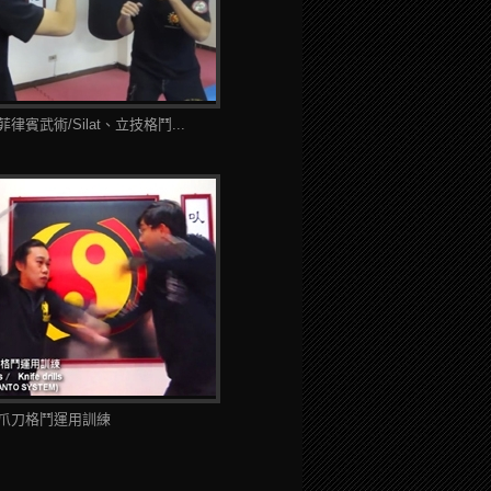
律賓武術/Silat、立技格鬥...
爪刀格鬥運用訓練