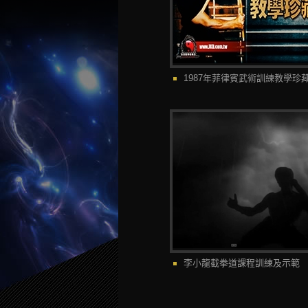
1987年菲律賓武術訓練教學珍
李小龍截拳道課程訓練及示範