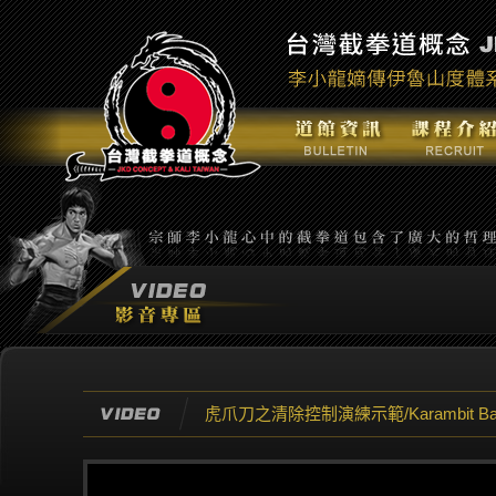
虎爪刀之清除控制演練示範/Karambit Basic R